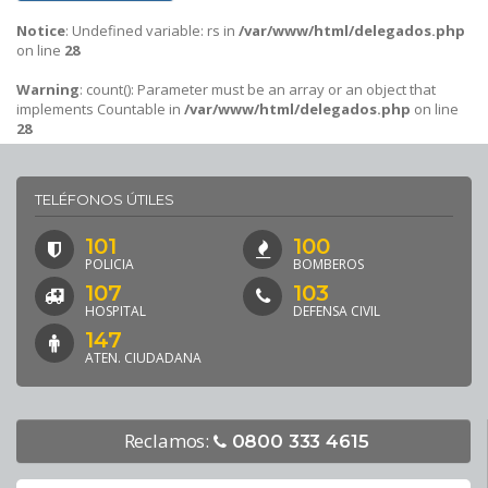
Notice
: Undefined variable: rs in
/var/www/html/delegados.php
on line
28
Warning
: count(): Parameter must be an array or an object that
implements Countable in
/var/www/html/delegados.php
on line
28
TELÉFONOS ÚTILES
101
100
POLICIA
BOMBEROS
107
103
HOSPITAL
DEFENSA CIVIL
147
ATEN. CIUDADANA
Reclamos:
0800 333 4615