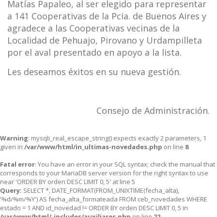
Matías Papaleo, al ser elegido para representar
a 141 Cooperativas de la Pcia. de Buenos Aires y
agradece a las Cooperativas vecinas de la
Localidad de Pehuajo, Pirovano y Urdampilleta
por el aval presentado en apoyo a la lista.
Les deseamos éxitos en su nueva gestión.
Consejo de Administración.
Warning
: mysqli_real_escape_string() expects exactly 2 parameters, 1
given in
/var/www/html/in_ultimas-novedades.php
on line
8
Fatal error
: You have an error in your SQL syntax; check the manual that
corresponds to your MariaDB server version for the right syntax to use
near 'ORDER BY orden DESC LIMIT 0, 5' at line 5
Query:
SELECT *, DATE_FORMAT(FROM_UNIXTIME(fecha_alta),
'%d/%m/%Y') AS fecha_alta_formateada FROM ceb_novedades WHERE
estado = 1 AND id_novedad != ORDER BY orden DESC LIMIT 0, 5 in
/var/www/html/_includes/auxiliares.php
on line
22