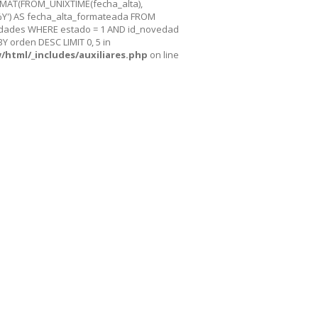
AT(FROM_UNIXTIME(fecha_alta),
') AS fecha_alta_formateada FROM
dades WHERE estado = 1 AND id_novedad
Y orden DESC LIMIT 0, 5 in
/html/_includes/auxiliares.php
on line