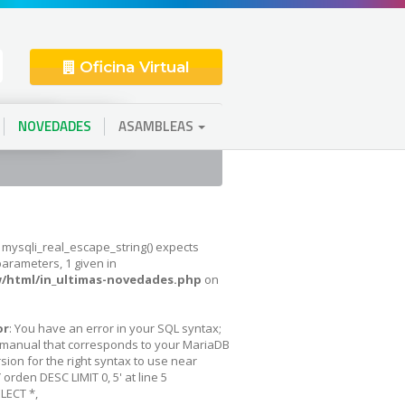
Oficina Virtual
NOVEDADES
ASAMBLEAS
: mysqli_real_escape_string() expects
parameters, 1 given in
/html/in_ultimas-novedades.php
on
or
: You have an error in your SQL syntax;
 manual that corresponds to your MariaDB
sion for the right syntax to use near
orden DESC LIMIT 0, 5' at line 5
LECT *,