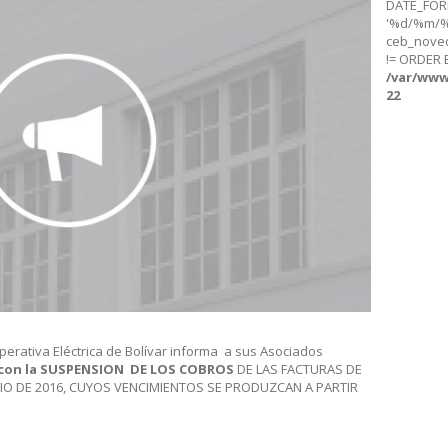
DATE_FORM
'%d/%m/%Y
ceb_nove
!= ORDER B
/var/www
22
perativa Eléctrica de Bolívar informa a sus Asociados
 con la SUSPENSION DE LOS COBROS
DE LAS FACTURAS DE
UNIO DE 2016, CUYOS VENCIMIENTOS SE PRODUZCAN A PARTIR