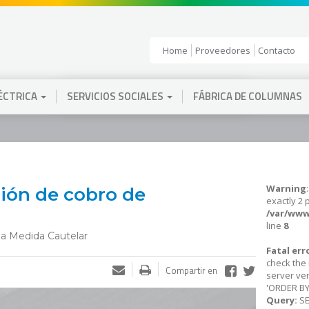
Home
Proveedores
Contacto
LÉCTRICA
SERVICIOS SOCIALES
FÁBRICA DE COLUMNAS
Warning
ión de cobro de
exactly 2 
/var/www
line
8
 la Medida Cautelar
Fatal err
check the
Compartir en
server ver
'ORDER BY 
Query:
SE