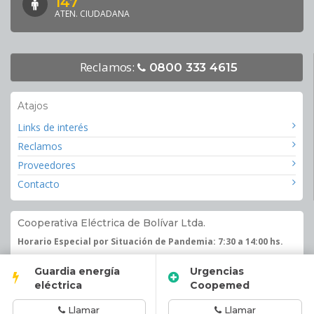
147
ATEN. CIUDADANA
Reclamos:
0800 333 4615
Atajos
Links de interés
Reclamos
Proveedores
Contacto
Cooperativa Eléctrica de Bolívar Ltda.
Horario Especial por Situación de Pandemia: 7:30 a 14:00 hs.
Av. 25 de Mayo 423 - CP 6550. San Carlos de Bolívar. Provincia de
Guardia energía
Urgencias
Buenos Aires.
eléctrica
Coopemed
Llamar
Llamar