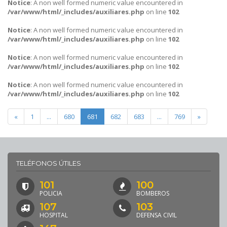
Notice
: A non well formed numeric value encountered in
/var/www/html/_includes/auxiliares.php
on line
102
Notice
: A non well formed numeric value encountered in
/var/www/html/_includes/auxiliares.php
on line
102
Notice
: A non well formed numeric value encountered in
/var/www/html/_includes/auxiliares.php
on line
102
Notice
: A non well formed numeric value encountered in
/var/www/html/_includes/auxiliares.php
on line
102
«
1
...
680
681
682
683
...
769
»
TELÉFONOS ÚTILES
101
100
POLICIA
BOMBEROS
107
103
HOSPITAL
DEFENSA CIVIL